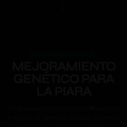
Saltar
al
contenido
SEGURIDAD ALIMENTARIA
MEJORAMIENTO
GENÉTICO PARA
LA PIARA
+
Programa técnico-productivo orientado
a mejorar la genética, sanidad, eficiencia
reproductiva y calidad de la producción