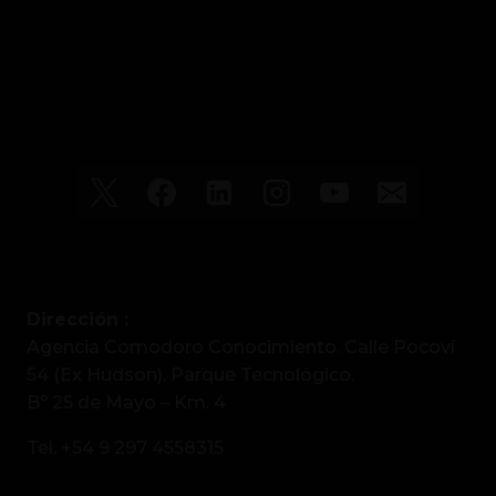
o
p
k
ir
k
Dirección :
Agencia Comodoro Conocimiento. Calle Pocoví
54 (Ex Hudson). Parque Tecnológico.
Bº 25 de Mayo – Km. 4
Tel. +54 9 297 4558315