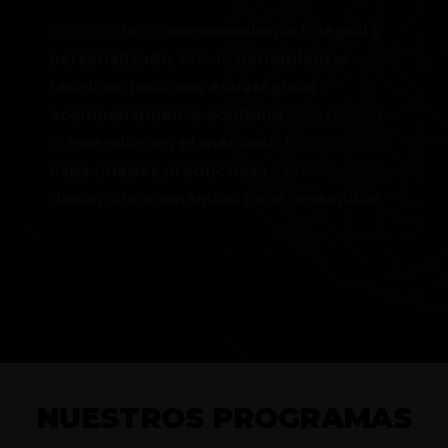
A través de un
asesoramiento integral y
personalizado
, brinda
herramientas
técnicas
,
recursos estratégicos
y
acompañamiento continuo
para facilitar
la
inserción en el mercado
, fortalecer las
capacidades productivas
y promover el
desarrollo económico local sostenible
.
NUESTROS PROGRAMAS