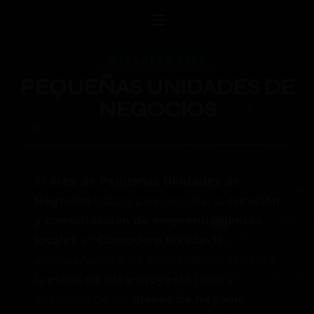
Saltar
al
contenido
EXPLORAR ÁREA
PEQUEÑAS UNIDADES DE
NEGOCIOS
El
Área de Pequeñas Unidades de
Negocios
trabaja para impulsar la
creación
+
y consolidación de emprendimientos
locales
en
Comodoro Rivadavia
,
acompañando a los emprendedores desde
la
etapa de idea–proyecto
hasta el
desarrollo de sus
planes de negocio
.